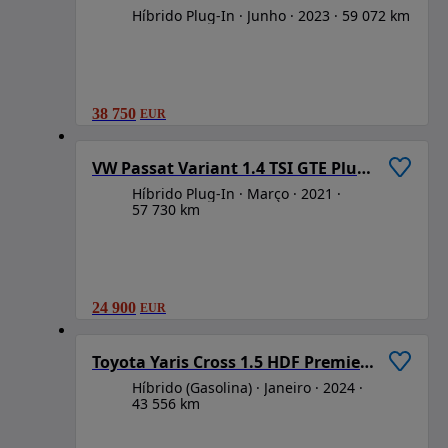
Híbrido Plug-In
Junho
2023
59 072 km
38 750
EUR
1
/
6
VW Passat Variant 1.4 TSI GTE Plug-in
Híbrido Plug-In
Março
2021
57 730 km
24 900
EUR
1
/
6
Toyota Yaris Cross 1.5 HDF Premier Edition
Híbrido (Gasolina)
Janeiro
2024
43 556 km